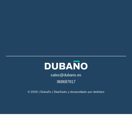
Aviso legal y política de privacidad
Política de cookies
Declaración de accesibilidad
Mapa del sitio
sales@dubano.es
968687917
© 2026 | Dubaño | Diseñado y desarrollado por
delefant