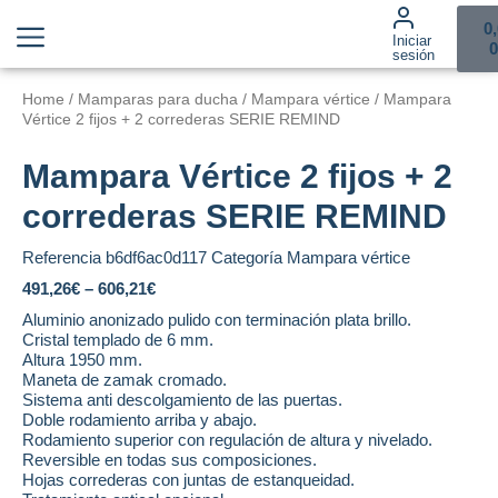
0
Iniciar
0
sesión
Home
/
Mamparas para ducha
/
Mampara vértice
/ Mampara
Vértice 2 fijos + 2 correderas SERIE REMIND
Mampara Vértice 2 fijos + 2
correderas SERIE REMIND
Referencia
b6df6ac0d117
Categoría
Mampara vértice
491,26
€
–
606,21
€
Aluminio anonizado pulido con terminación plata brillo.
Cristal templado de 6 mm.
Altura 1950 mm.
Maneta de zamak cromado.
Sistema anti descolgamiento de las puertas.
Doble rodamiento arriba y abajo.
Rodamiento superior con regulación de altura y nivelado.
Reversible en todas sus composiciones.
Hojas correderas con juntas de estanqueidad.